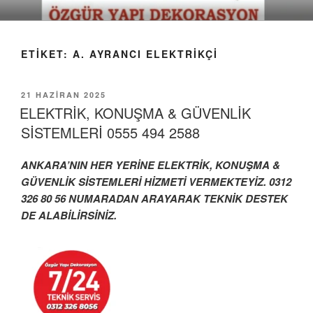
İçeriğe
geç
ETIKET:
A. AYRANCI ELEKTRIKÇI
YAYIM
21 HAZIRAN 2025
TARIHI
ELEKTRİK, KONUŞMA & GÜVENLİK
SİSTEMLERİ 0555 494 2588
ANKARA’NIN HER YERİNE ELEKTRİK, KONUŞMA &
GÜVENLİK SİSTEMLERİ HİZMETİ VERMEKTEYİZ. 0312
326 80 56 NUMARADAN ARAYARAK
TEKNİK DESTEK
DE ALABİLİRSİNİZ.