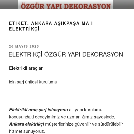
İçeriğe
geç
ETIKET:
ANKARA AŞIKPAŞA MAH
ELEKTRIKÇI
YAYIM
26 MAYIS 2025
TARIHI
ELEKTRİKÇİ ÖZGÜR YAPI DEKORASYON
Elektrikli araçlar
için şarj ünitesi kurulumu
Elektrikli araç şarj istasyonu
alt yapı kurulumu
konusundaki deneyimimiz ve uzmanlığımız sayesinde,
Ankara elektrikçi
müşterilerinize güvenilir ve sürdürülebilir
hizmet sunuyoruz.