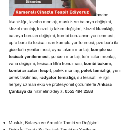
lavabo
tıkanıklığı , lavabo montajı, musluk ve batarya değişimi,
klozet montajı, klozet iç takım değişimi, klozet tıkanıklığı,
batarya boruları değişimi, kombi borularının yenilenmesi ,
pprc boru ile tesisatınızın komple yenilenmesi, pvc boru ile
giderlerin yenilenmesi, ayna takımı montajı,
komple su
tesisatı yenilenmesi,
şohben montajı, termisifon montajı,
vana değişimi, tesisata filtre konulması,
kombi bakımı
,
kombi arızaları tespit
, petek montajı,
petek temizliği
, yeni
petek takılması,
radyatör temizliği
, su tesisatı ile ilgili
herşey uzman ekip ve profesyonel çözümlerle
Ankara
Çankaya da
hizmetinizdeyiz.
0555 494 2588
Musluk, Batarya ve Armatür Tamiri ve Değişimi
Daire İçi Temiz Su Tesisatı Tamiri ve Yenileme