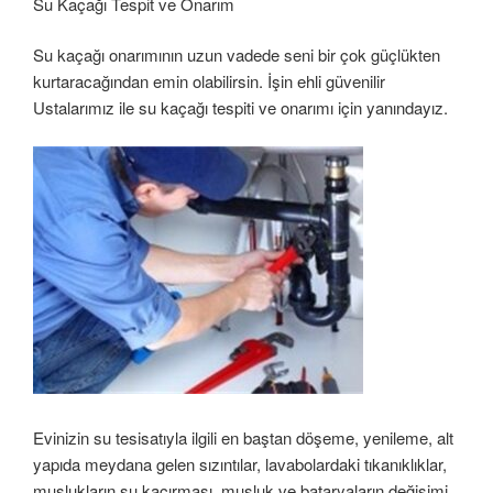
Su Kaçağı Tespit ve Onarım
Su kaçağı onarımının uzun vadede seni bir çok güçlükten
kurtaracağından emin olabilirsin. İşin ehli güvenilir
Ustalarımız ile su kaçağı tespiti ve onarımı için yanındayız.
Evinizin su tesisatıyla ilgili en baştan döşeme, yenileme, alt
yapıda meydana gelen sızıntılar, lavabolardaki tıkanıklıklar,
muslukların su kaçırması, musluk ve bataryaların değişimi,