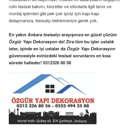
rutin tesisat bakımı, klozetler ve sifonlarla ilgili tamir ve
montaj işlemleri gibi pek çok işiniz için kapı kapı
dolaşmanıza, tesisatçı beklemenize gerek yok.
En yakın
Ankara tesisatçı
arayışınıza en güzel çözüm
Özgür Yapı Dekorasyon
da! Zira tüm bu işler ustalık
ister, işinde en iyi ustalar da
Özgür Yapı Dekorasyon
güvencesiyle evinizdeki tesisat sorunlarını en kısa
sürede halleder! 0312326 80 56