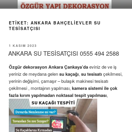
İçeriğe
geç
ETIKET:
ANKARA BAHÇELIEVLER SU
TESISATÇISI
YAYIM
1 KASIM 2023
TARIHI
ANKARA SU TESİSATÇISI 0555 494 2588
Özgür dekorasyon
Ankara Ç
ankaya’da
eviniz de ve iş
yeriniz de meydana gelen
su kaçağı
,
su tesisatı
çekilmesi,
yerinin değişimi, çamaşır – bulaşık makinesi tesisatı
çekilmesi , montajının yapılması,
kamera sistemi ile çok
fazla kırım yapılmadan noktasal tespit yapılması
,