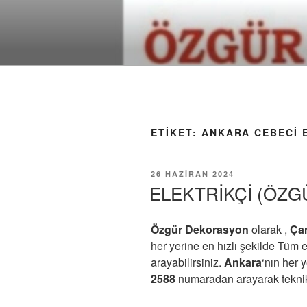
İçeriğe
geç
ETIKET:
ANKARA CEBECI E
YAYIM
26 HAZIRAN 2024
TARIHI
ELEKTRİKÇİ (ÖZGÜ
Özgür Dekorasyon
olarak ,
Ça
her yerine en hızlı şekilde Tüm el
arayabilirsiniz.
Ankara
‘nın her 
2588
numaradan arayarak teknik d