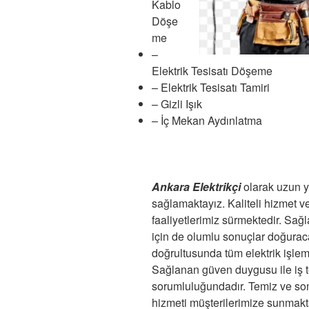
Kablo
Döşe
me
–
Elektrik Tesisatı Döşeme
– Elektrik Tesisatı Tamiri
– Gizli Işık
– İç Mekan Aydınlatma
Ankara Elektrikçi
olarak uzun yı
sağlamaktayız. Kaliteli hizmet 
faaliyetlerimiz sürmektedir. Sağ
için de olumlu sonuçlar doğuracak
doğrultusunda tüm elektrik işlemle
Sağlanan güven duygusu ile iş tes
sorumluluğundadır. Temiz ve son
hizmeti müşterilerimize sunmakta