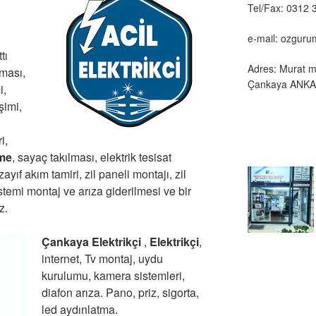
Tel/Fax: 0312 
e-mail: ozgur
tı
Adres: Murat m
lması,
Çankaya ANK
i,
şimi,
u
i,
eme
, sayaç takılması, elektrik tesisat
 zayıf akım tamiri, zil paneli montajı, zil
stemi montaj ve arıza giderilmesi ve bir
z.
Çankaya Elektrikçi
,
Elektrikçi
,
internet, Tv montaj, uydu
kurulumu, kamera sistemleri,
diafon arıza. Pano, priz, sigorta,
led aydınlatma.