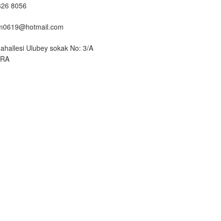
326 8056
um0619@hotmail.com
ahallesi Ulubey sokak No: 3/A
ARA