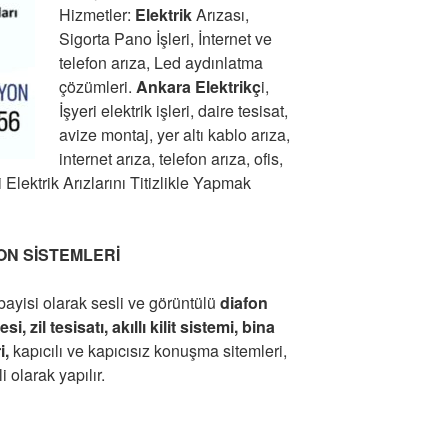
Hizmetler:
Elektrik
Arızası,
Sigorta Pano İşleri, İnternet ve
telefon arıza, Led aydınlatma
çözümleri.
Ankara Elektrikç
i,
İşyeri elektrik işleri, daire tesisat,
avize montaj, yer altı kablo arıza,
internet arıza, telefon arıza, ofis,
 Elektrik Arızlarını Titizlikle Yapmak
ON SİSTEMLERİ
bayisi olarak sesli ve görüntülü
diafon
i, zil tesisatı, akıllı kilit sistemi, bina
i,
kapıcılı ve kapıcısız konuşma sitemleri,
i olarak yapılır.