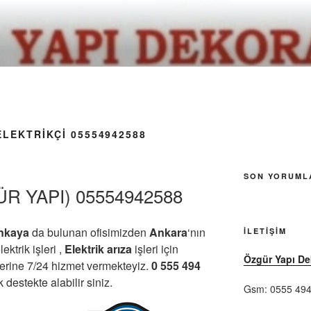
LEKTRIKÇI 05554942588
SON YORUML
R YAPI) 05554942588
nkaya
da bulunan ofisimizden
Ankara
‘nın
İLETIŞIM
ektrik işleri ,
Elektrik arıza
işleri için
Özgür Yapı D
yerine 7/24 hizmet vermekteyiz.
0 555 494
estekte alabilir siniz.
Gsm: 0555 494