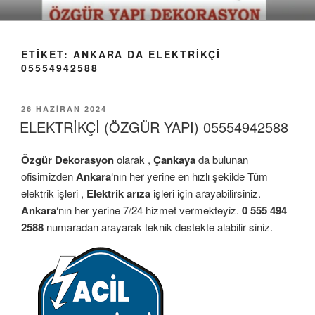
İçeriğe
geç
ETIKET:
ANKARA DA ELEKTRIKÇI
05554942588
YAYIM
26 HAZIRAN 2024
TARIHI
ELEKTRİKÇİ (ÖZGÜR YAPI) 05554942588
Özgür Dekorasyon
olarak ,
Çankaya
da bulunan
ofisimizden
Ankara
‘nın her yerine en hızlı şekilde Tüm
elektrik işleri ,
Elektrik arıza
işleri için arayabilirsiniz.
Ankara
‘nın her yerine 7/24 hizmet vermekteyiz.
0 555 494
2588
numaradan arayarak teknik destekte alabilir siniz.