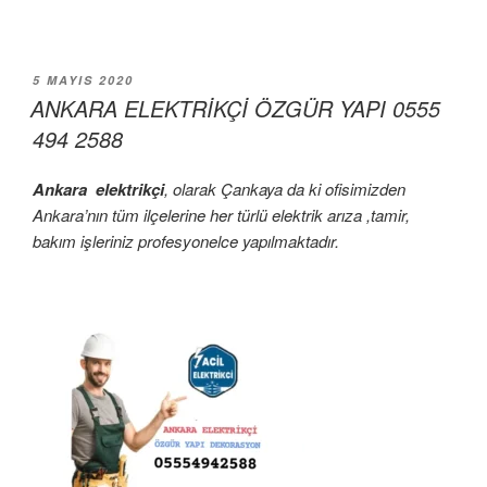
YAYIM
5 MAYIS 2020
TARIHI
ANKARA ELEKTRİKÇİ ÖZGÜR YAPI 0555
494 2588
Ankara elektrikçi
, olarak Çankaya da ki ofisimizden
Ankara’nın tüm ilçelerine her türlü elektrik arıza ,tamir,
bakım işleriniz profesyonelce yapılmaktadır.