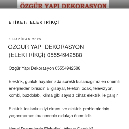
İçeriğe
geç
ETIKET:
ELEKTRIKÇI
YAYIM
3 HAZIRAN 2025
TARIHI
ÖZGÜR YAPI DEKORASYON
(ELEKTRİKÇİ) 05554942588
Özgür Yapı Dekorasyon 05554942588
Elektrik, günlük hayatımızda sürekli kullandığımız en önemli
enerjilerden birisidir. Bilgisayar, telefon, ocak, televizyon,
kombi, buzdolabı, klima gibi sayısız cihaz elektrik ile çalışır.
Elektrik tesisatının iyi olması ve elektrik problemlerinin
yaşanmaması bu nedenle oldukça önemlidir.
Hangi Durumlarda Elektrikçi İhtiyacı Gerekir?