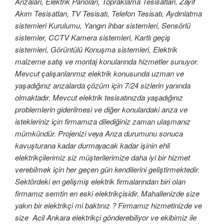
Arızaları, Elektrik Panoları, Topraklama Tesisatları, Zayıf
Akım Tesisatları, TV Tesisatı, Telefon Tesisatı, Aydınlatma
sistemleri Kurulumu, Yangın ihbar sistemleri, Sensörlü
sistemler, CCTV Kamera sistemleri, Kartlı geçiş
sistemleri, Görüntülü Konuşma sistemleri, Elektrik
malzeme satış ve montaj konularında hizmetler sunuyor.
Mevcut çalışanlarımız elektrik konusunda uzman ve
yaşadığınız arızalarda çözüm için 7/24 sizlerin yanında
olmaktadır. Mevcut elektrik tesisatınızda yaşadığınız
problemlerin giderilmesi ve diğer konulardaki arıza ve
istekleriniz için firmamıza dilediğiniz zaman ulaşmanız
mümkündür. Projenizi veya Arıza durumunu sonuca
kavuşturana kadar durmayacak kadar işinin ehli
elektrikçilerimiz siz müşterilerimize daha iyi bir hizmet
verebilmek için her geçen gün kendilerini geliştirmektedir.
Sektördeki en gelişmiş elektrik firmalarından biri olan
firmamız semtin en eski elektrikçisidir. Mahallenizde size
yakın bir elektrikçi mi baktınız ? Firmamız hizmetinizde ve
size Acil Ankara elektrikçi gönderebiliyor ve ekibimiz ile