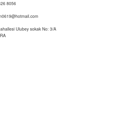
326 8056
um0619@hotmail.com
ahallesi Ulubey sokak No: 3/A
ARA