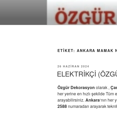
İçeriğe
geç
ETIKET:
ANKARA MAMAK N
YAYIM
26 HAZIRAN 2024
TARIHI
ELEKTRİKÇİ (ÖZGÜ
Özgür Dekorasyon
olarak ,
Ça
her yerine en hızlı şekilde Tüm el
arayabilirsiniz.
Ankara
‘nın her 
2588
numaradan arayarak teknik d