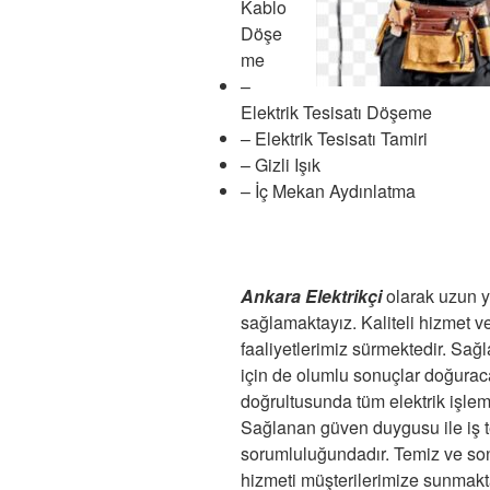
Kablo
Döşe
me
–
Elektrik Tesisatı Döşeme
– Elektrik Tesisatı Tamiri
– Gizli Işık
– İç Mekan Aydınlatma
Ankara Elektrikçi
olarak uzun yı
sağlamaktayız. Kaliteli hizmet 
faaliyetlerimiz sürmektedir. Sağ
için de olumlu sonuçlar doğuracak
doğrultusunda tüm elektrik işlemle
Sağlanan güven duygusu ile iş tes
sorumluluğundadır. Temiz ve son
hizmeti müşterilerimize sunmakta