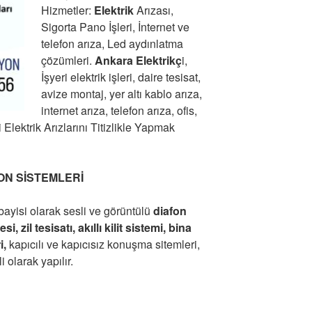
Hizmetler:
Elektrik
Arızası,
Sigorta Pano İşleri, İnternet ve
telefon arıza, Led aydınlatma
çözümleri.
Ankara Elektrikç
i,
İşyeri elektrik işleri, daire tesisat,
avize montaj, yer altı kablo arıza,
internet arıza, telefon arıza, ofis,
 Elektrik Arızlarını Titizlikle Yapmak
ON SİSTEMLERİ
bayisi olarak sesli ve görüntülü
diafon
i, zil tesisatı, akıllı kilit sistemi, bina
i,
kapıcılı ve kapıcısız konuşma sitemleri,
i olarak yapılır.