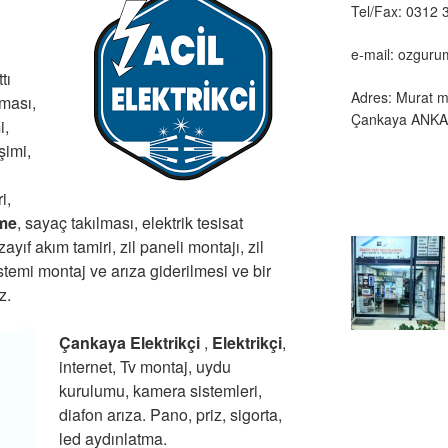
Tel/Fax: 0312 
e-mail: ozgur
tı
Adres: Murat m
lması,
Çankaya ANK
i,
şimi,
u
i,
eme
, sayaç takılması, elektrik tesisat
 zayıf akım tamiri, zil paneli montajı, zil
stemi montaj ve arıza giderilmesi ve bir
z.
Çankaya Elektrikçi
,
Elektrikçi
,
internet, Tv montaj, uydu
kurulumu, kamera sistemleri,
diafon arıza. Pano, priz, sigorta,
led aydınlatma.