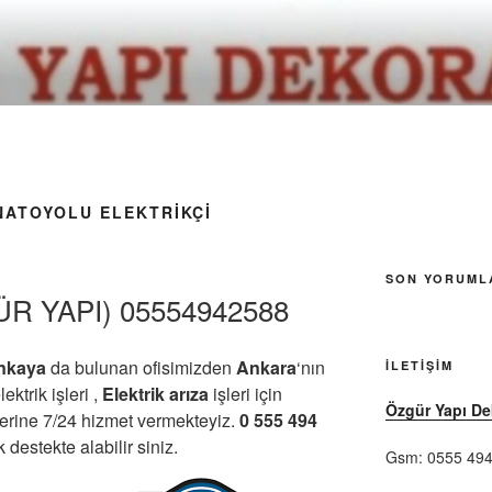
ATOYOLU ELEKTRIKÇI
SON YORUML
R YAPI) 05554942588
nkaya
da bulunan ofisimizden
Ankara
‘nın
İLETIŞIM
ektrik işleri ,
Elektrik arıza
işleri için
Özgür Yapı D
yerine 7/24 hizmet vermekteyiz.
0 555 494
estekte alabilir siniz.
Gsm: 0555 494