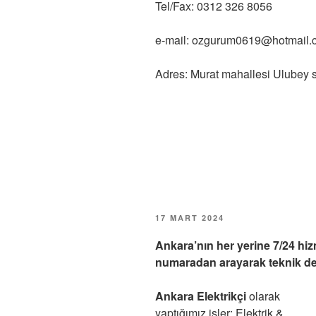
Tel/Fax: 0312 326 8056
e-mail: ozgurum0619@hotmail.
Adres: Murat mahallesi Ulube
YAYIM
17 MART 2024
TARIHI
Ankara’nın her yerine 7/24 hi
numaradan arayarak teknik dest
Ankara Elektrikçi
olarak
yaptığımız işler: Elektrik &