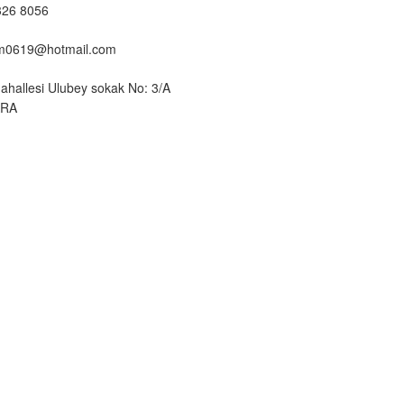
326 8056
um0619@hotmail.com
ahallesi Ulubey sokak No: 3/A
ARA