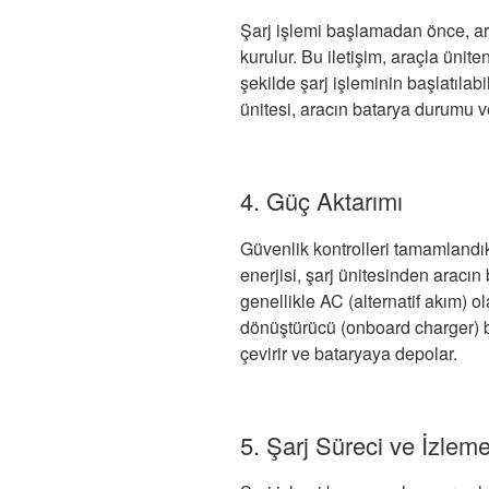
Şarj işlemi başlamadan önce, araç
kurulur. Bu iletişim, araçla ünit
şekilde şarj işleminin başlatıla
ünitesi, aracın batarya durumu ve
4. Güç Aktarımı
Güvenlik kontrolleri tamamlandık
enerjisi, şarj ünitesinden aracın
genellikle AC (alternatif akım) ol
dönüştürücü (onboard charger) b
çevirir ve bataryaya depolar.
5. Şarj Süreci ve İzlem