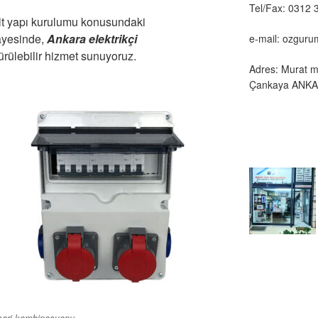
Tel/Fax: 0312 
lt yapı kurulumu konusundaki
ayesinde,
Ankara elektrikçi
e-mail: ozgur
ürülebilir hizmet sunuyoruz.
Adres: Murat m
Çankaya ANK
şarj kombinasyonu