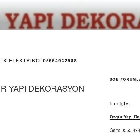
IK ELEKTRIKÇI 05554942588
SON YORUML
ÜR YAPI DEKORASYON
İLETIŞIM
Özgür Yapı D
Gsm: 0555 494