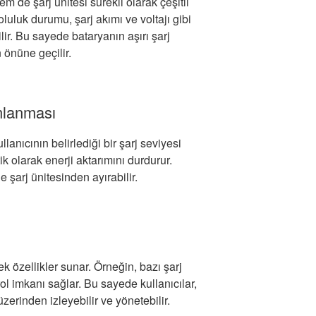
 de şarj ünitesi sürekli olarak çeşitli
oluluk durumu, şarj akımı ve voltajı gibi
ilir. Bu sayede bataryanın aşırı şarj
 önüne geçilir.
mlanması
anıcının belirlediği bir şarj seviyesi
ik olarak enerji aktarımını durdurur.
e şarj ünitesinden ayırabilir.
ek özellikler sunar. Örneğin, bazı şarj
ol imkanı sağlar. Bu sayede kullanıcılar,
zerinden izleyebilir ve yönetebilir.