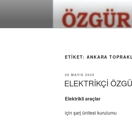
İçeriğe
geç
ETIKET:
ANKARA TOPRAKL
YAYIM
26 MAYIS 2025
TARIHI
ELEKTRİKÇİ ÖZG
Elektrikli araçlar
için şarj ünitesi kurulumu