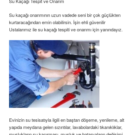
Su Kaçağı Tespit ve Onarım
Su kaçağı onarımının uzun vadede seni bir çok güçlükten
kurtaracağından emin olabilirsin. İşin ehli güvenilir
Ustalarımız ile su kaçağı tespiti ve onarımı için yanındayız.
Evinizin su tesisatıyla ilgili en baştan döşeme, yenileme, alt
yapıda meydana gelen sızıntılar, lavabolardaki tıkanıklıklar,
muslukların su kaçırması, musluk ve bataryaların değişimi,