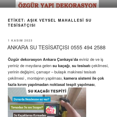
İçeriğe
geç
ETIKET:
AŞIK VEYSEL MAHALLESI SU
TESISATÇISI
YAYIM
1 KASIM 2023
TARIHI
ANKARA SU TESİSATÇISI 0555 494 2588
Özgür dekorasyon
Ankara Ç
ankaya’da
eviniz de ve iş
yeriniz de meydana gelen
su kaçağı
,
su tesisatı
çekilmesi,
yerinin değişimi, çamaşır – bulaşık makinesi tesisatı
çekilmesi , montajının yapılması,
kamera sistemi ile çok
fazla kırım yapılmadan noktasal tespit yapılması
,