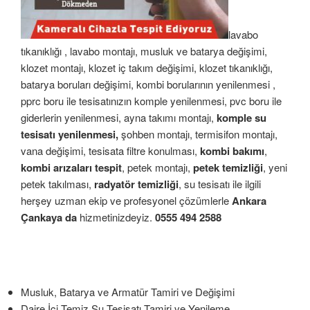
lavabo
tıkanıklığı , lavabo montajı, musluk ve batarya değişimi,
klozet montajı, klozet iç takım değişimi, klozet tıkanıklığı,
batarya boruları değişimi, kombi borularının yenilenmesi ,
pprc boru ile tesisatınızın komple yenilenmesi, pvc boru ile
giderlerin yenilenmesi, ayna takımı montajı,
komple su
tesisatı yenilenmesi,
şohben montajı, termisifon montajı,
vana değişimi, tesisata filtre konulması,
kombi bakımı
,
kombi arızaları tespit
, petek montajı,
petek temizliği
, yeni
petek takılması,
radyatör temizliği
, su tesisatı ile ilgili
herşey uzman ekip ve profesyonel çözümlerle
Ankara
Çankaya da
hizmetinizdeyiz.
0555 494 2588
Musluk, Batarya ve Armatür Tamiri ve Değişimi
Daire İçi Temiz Su Tesisatı Tamiri ve Yenileme