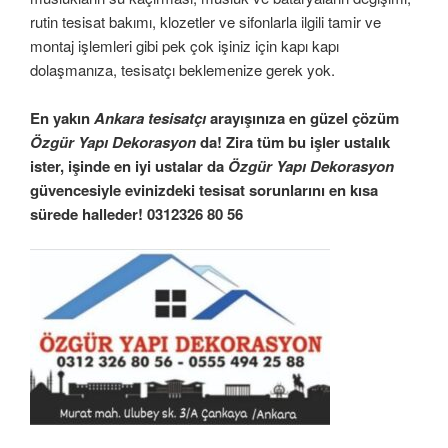
rutin tesisat bakımı, klozetler ve sifonlarla ilgili tamir ve
montaj işlemleri gibi pek çok işiniz için kapı kapı
dolaşmanıza, tesisatçı beklemenize gerek yok.
En yakın
Ankara tesisatçı
arayışınıza en güzel çözüm
Özgür Yapı Dekorasyon
da! Zira tüm bu işler ustalık
ister, işinde en iyi ustalar da
Özgür Yapı Dekorasyon
güvencesiyle evinizdeki tesisat sorunlarını en kısa
sürede halleder! 0312326 80 56