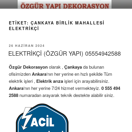
İçeriğe
geç
ETIKET:
ÇANKAYA BIRLIK MAHALLESI
ELEKTRIKÇI
YAYIM
26 HAZIRAN 2024
TARIHI
ELEKTRİKÇİ (ÖZGÜR YAPI) 05554942588
Özgür Dekorasyon
olarak ,
Çankaya
da bulunan
ofisimizden
Ankara
‘nın her yerine en hızlı şekilde Tüm
elektrik işleri ,
Elektrik arıza
işleri için arayabilirsiniz.
Ankara
‘nın her yerine 7/24 hizmet vermekteyiz.
0 555 494
2588
numaradan arayarak teknik destekte alabilir siniz.