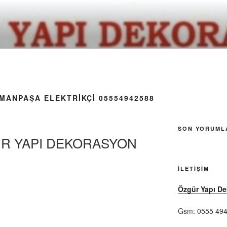
MANPAŞA ELEKTRIKÇI 05554942588
SON YORUML
ÜR YAPI DEKORASYON
İLETIŞIM
Özgür Yapı D
Gsm: 0555 494