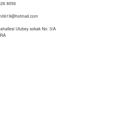
326 8056
um0619@hotmail.com
ahallesi Ulubey sokak No: 3/A
ARA