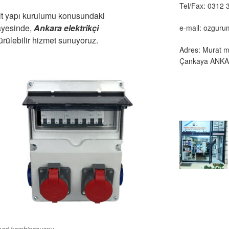
Tel/Fax: 0312 
lt yapı kurulumu konusundaki
ayesinde,
Ankara elektrikçi
e-mail: ozgur
ürülebilir hizmet sunuyoruz.
Adres: Murat m
Çankaya ANK
şarj kombinasyonu