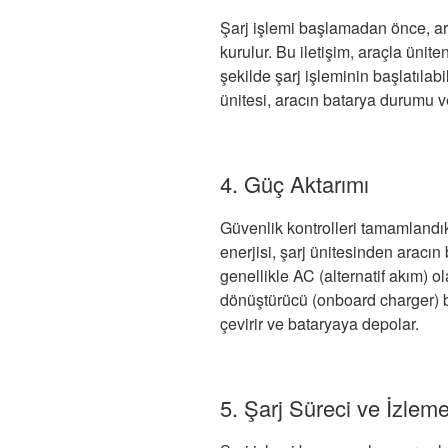
Şarj işlemi başlamadan önce, araç
kurulur. Bu iletişim, araçla ünit
şekilde şarj işleminin başlatıla
ünitesi, aracın batarya durumu ve
4. Güç Aktarımı
Güvenlik kontrolleri tamamlandık
enerjisi, şarj ünitesinden aracın
genellikle AC (alternatif akım) ol
dönüştürücü (onboard charger) b
çevirir ve bataryaya depolar.
5. Şarj Süreci ve İzlem