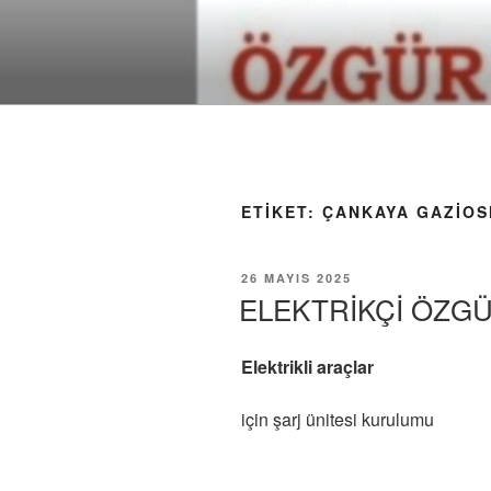
İçeriğe
geç
ETIKET:
ÇANKAYA GAZIOS
YAYIM
26 MAYIS 2025
TARIHI
ELEKTRİKÇİ ÖZG
Elektrikli araçlar
için şarj ünitesi kurulumu