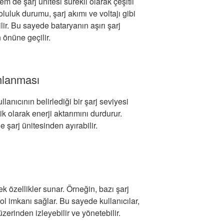
 de şarj ünitesi sürekli olarak çeşitli
oluluk durumu, şarj akımı ve voltajı gibi
ilir. Bu sayede bataryanın aşırı şarj
 önüne geçilir.
mlanması
anıcının belirlediği bir şarj seviyesi
ik olarak enerji aktarımını durdurur.
e şarj ünitesinden ayırabilir.
ek özellikler sunar. Örneğin, bazı şarj
ol imkanı sağlar. Bu sayede kullanıcılar,
zerinden izleyebilir ve yönetebilir.