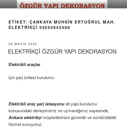
İçeriğe
geç
ETIKET:
ÇANKAYA MUHSIN ERTUĞRUL MAH.
ELEKTRIKÇI 05554942588
YAYIM
26 MAYIS 2025
TARIHI
ELEKTRİKÇİ ÖZGÜR YAPI DEKORASYON
Elektrikli araçlar
için şarj ünitesi kurulumu
Elektrikli araç şarj istasyonu
alt yapı kurulumu
konusundaki deneyimimiz ve uzmanlığımız sayesinde,
Ankara elektrikçi
müşterilerinize güvenilir ve sürdürülebilir
hizmet sunuyoruz.