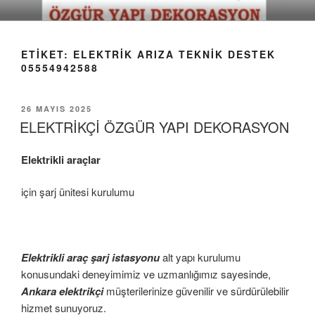
İçeriğe
geç
ETIKET:
ELEKTRİK ARIZA TEKNİK DESTEK
05554942588
YAYIM
26 MAYIS 2025
TARIHI
ELEKTRİKÇİ ÖZGÜR YAPI DEKORASYON
Elektrikli araçlar
için şarj ünitesi kurulumu
Elektrikli araç şarj istasyonu
alt yapı kurulumu
konusundaki deneyimimiz ve uzmanlığımız sayesinde,
Ankara elektrikçi
müşterilerinize güvenilir ve sürdürülebilir
hizmet sunuyoruz.