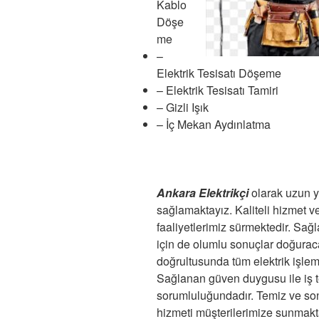
Kablo
Döşe
me
–
Elektrik Tesisatı Döşeme
– Elektrik Tesisatı Tamiri
– Gizli Işık
– İç Mekan Aydınlatma
Ankara Elektrikçi
olarak uzun yı
sağlamaktayız. Kaliteli hizmet 
faaliyetlerimiz sürmektedir. Sağ
için de olumlu sonuçlar doğuracak
doğrultusunda tüm elektrik işlemle
Sağlanan güven duygusu ile iş tes
sorumluluğundadır. Temiz ve son
hizmeti müşterilerimize sunmakta