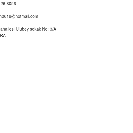
326 8056
um0619@hotmail.com
ahallesi Ulubey sokak No: 3/A
ARA