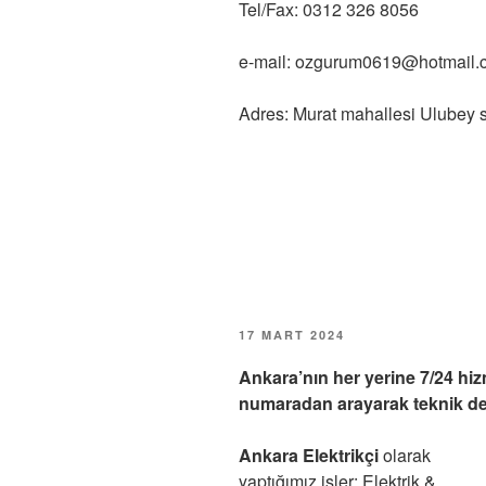
Tel/Fax: 0312 326 8056
e-mail: ozgurum0619@hotmail.
Adres: Murat mahallesi Ulube
YAYIM
17 MART 2024
TARIHI
Ankara’nın her yerine 7/24 hi
numaradan arayarak teknik dest
Ankara Elektrikçi
olarak
yaptığımız işler: Elektrik &