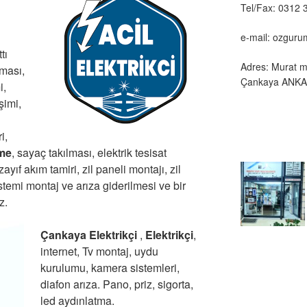
Tel/Fax: 0312 
e-mail: ozgur
tı
Adres: Murat m
lması,
Çankaya ANK
i,
şimi,
u
i,
eme
, sayaç takılması, elektrik tesisat
 zayıf akım tamiri, zil paneli montajı, zil
stemi montaj ve arıza giderilmesi ve bir
z.
Çankaya Elektrikçi
,
Elektrikçi
,
internet, Tv montaj, uydu
kurulumu, kamera sistemleri,
diafon arıza. Pano, priz, sigorta,
led aydınlatma.