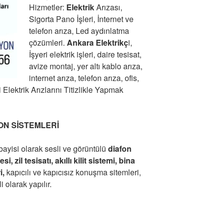
Hizmetler:
Elektrik
Arızası,
Sigorta Pano İşleri, İnternet ve
telefon arıza, Led aydınlatma
çözümleri.
Ankara Elektrikç
i,
İşyeri elektrik işleri, daire tesisat,
avize montaj, yer altı kablo arıza,
internet arıza, telefon arıza, ofis,
 Elektrik Arızlarını Titizlikle Yapmak
ON SİSTEMLERİ
bayisi olarak sesli ve görüntülü
diafon
i, zil tesisatı, akıllı kilit sistemi, bina
i,
kapıcılı ve kapıcısız konuşma sitemleri,
i olarak yapılır.