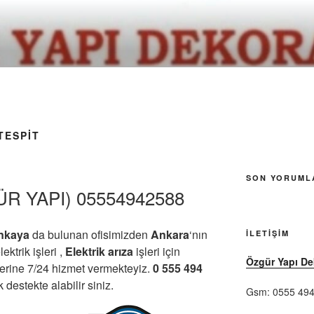
TESPIT
SON YORUML
R YAPI) 05554942588
nkaya
da bulunan ofisimizden
Ankara
‘nın
İLETIŞIM
ektrik işleri ,
Elektrik arıza
işleri için
Özgür Yapı D
yerine 7/24 hizmet vermekteyiz.
0 555 494
estekte alabilir siniz.
Gsm: 0555 494