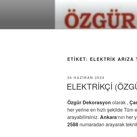
İçeriğe
geç
ETIKET:
ELEKTRIK ARIZA 
YAYIM
26 HAZIRAN 2024
TARIHI
ELEKTRİKÇİ (ÖZGÜ
Özgür Dekorasyon
olarak ,
Ça
her yerine en hızlı şekilde Tüm el
arayabilirsiniz.
Ankara
‘nın her 
2588
numaradan arayarak teknik d