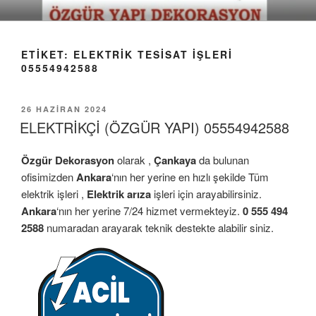
İçeriğe
geç
ETIKET:
ELEKTRIK TESISAT IŞLERI
05554942588
YAYIM
26 HAZIRAN 2024
TARIHI
ELEKTRİKÇİ (ÖZGÜR YAPI) 05554942588
Özgür Dekorasyon
olarak ,
Çankaya
da bulunan
ofisimizden
Ankara
‘nın her yerine en hızlı şekilde Tüm
elektrik işleri ,
Elektrik arıza
işleri için arayabilirsiniz.
Ankara
‘nın her yerine 7/24 hizmet vermekteyiz.
0 555 494
2588
numaradan arayarak teknik destekte alabilir siniz.