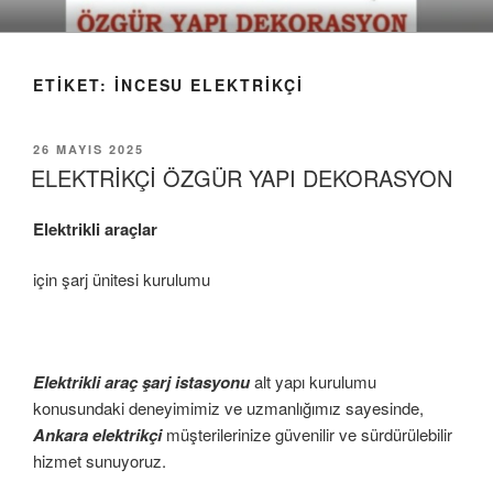
İçeriğe
geç
ETIKET:
İNCESU ELEKTRIKÇI
YAYIM
26 MAYIS 2025
TARIHI
ELEKTRİKÇİ ÖZGÜR YAPI DEKORASYON
Elektrikli araçlar
için şarj ünitesi kurulumu
Elektrikli araç şarj istasyonu
alt yapı kurulumu
konusundaki deneyimimiz ve uzmanlığımız sayesinde,
Ankara elektrikçi
müşterilerinize güvenilir ve sürdürülebilir
hizmet sunuyoruz.