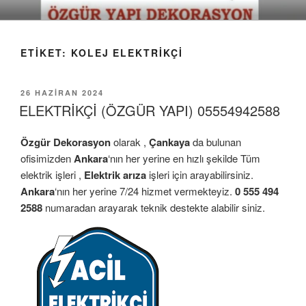
İçeriğe
geç
ETIKET:
KOLEJ ELEKTRİKÇİ
YAYIM
26 HAZIRAN 2024
TARIHI
ELEKTRİKÇİ (ÖZGÜR YAPI) 05554942588
Özgür Dekorasyon
olarak ,
Çankaya
da bulunan
ofisimizden
Ankara
‘nın her yerine en hızlı şekilde Tüm
elektrik işleri ,
Elektrik arıza
işleri için arayabilirsiniz.
Ankara
‘nın her yerine 7/24 hizmet vermekteyiz.
0 555 494
2588
numaradan arayarak teknik destekte alabilir siniz.