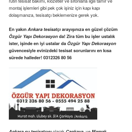
rutin tesisat bakımı, klozetler ve sifonlarla ilgili tamir ve
montaj işlemleri gibi pek çok işiniz için kapı kapı
dolaşmanıza, tesisatçı beklemenize gerek yok.
En yakın
Ankara tesisatçı
arayışınıza en güzel çözüm
Özgür Yapı Dekorasyon
da! Zira tüm bu işler ustalık
ister, işinde en iyi ustalar da
Özgür Yapı Dekorasyon
güvencesiyle evinizdeki tesisat sorunlarını en kısa
sürede halleder! 0312326 80 56
Ankara su tesisatçısı
olarak
Çankaya
ve
Mamak