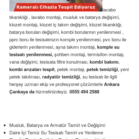
lavabo
tıkanıklığı , lavabo montajı, musluk ve batarya değişimi,
klozet montajı, klozet iç takım değişimi, klozet tıkanıklığı,
batarya boruları değişimi, kombi borularının yenilenmesi ,
pprc boru ile tesisatınızın komple yenilenmesi, pvc boru ile
giderlerin yenilenmesi, ayna takımı montajı,
komple su
tesisatı yenilenmesi,
şohben montajı, termisifon montajı,
vana değişimi, tesisata filtre konulması,
kombi bakımı
,
kombi arızaları tespit
, petek montajı,
petek temizliği
, yeni
petek takılması,
radyatör temizliği
, su tesisatı ile ilgili
herşey uzman ekip ve profesyonel çözümlerle
Ankara
Çankaya da
hizmetinizdeyiz.
0555 494 2588
Musluk, Batarya ve Armatür Tamiri ve Değişimi
Daire İçi Temiz Su Tesisatı Tamiri ve Yenileme