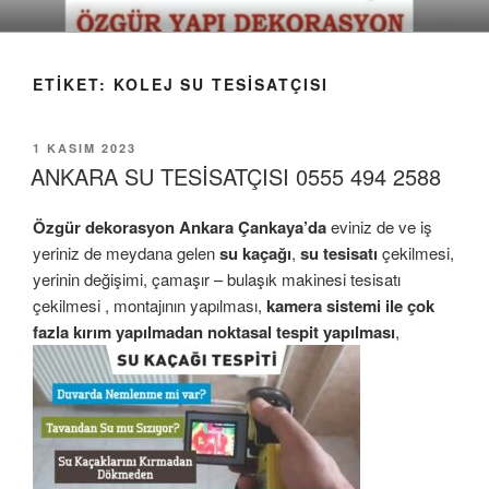
İçeriğe
geç
ETIKET:
KOLEJ SU TESISATÇISI
YAYIM
1 KASIM 2023
TARIHI
ANKARA SU TESİSATÇISI 0555 494 2588
Özgür dekorasyon
Ankara Ç
ankaya’da
eviniz de ve iş
yeriniz de meydana gelen
su kaçağı
,
su tesisatı
çekilmesi,
yerinin değişimi, çamaşır – bulaşık makinesi tesisatı
çekilmesi , montajının yapılması,
kamera sistemi ile çok
fazla kırım yapılmadan noktasal tespit yapılması
,