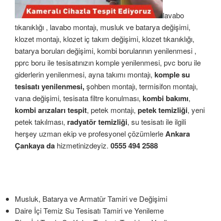
lavabo
tıkanıklığı , lavabo montajı, musluk ve batarya değişimi,
klozet montajı, klozet iç takım değişimi, klozet tıkanıklığı,
batarya boruları değişimi, kombi borularının yenilenmesi ,
pprc boru ile tesisatınızın komple yenilenmesi, pvc boru ile
giderlerin yenilenmesi, ayna takımı montajı,
komple su
tesisatı yenilenmesi,
şohben montajı, termisifon montajı,
vana değişimi, tesisata filtre konulması,
kombi bakımı
,
kombi arızaları tespit
, petek montajı,
petek temizliği
, yeni
petek takılması,
radyatör temizliği
, su tesisatı ile ilgili
herşey uzman ekip ve profesyonel çözümlerle
Ankara
Çankaya da
hizmetinizdeyiz.
0555 494 2588
Musluk, Batarya ve Armatür Tamiri ve Değişimi
Daire İçi Temiz Su Tesisatı Tamiri ve Yenileme