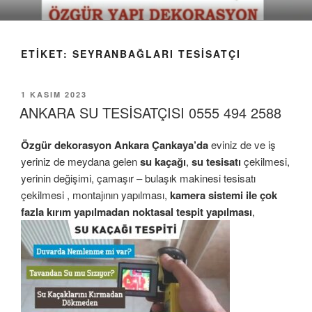
İçeriğe
geç
ETIKET:
SEYRANBAĞLARI TESISATÇI
YAYIM
1 KASIM 2023
TARIHI
ANKARA SU TESİSATÇISI 0555 494 2588
Özgür dekorasyon
Ankara Ç
ankaya’da
eviniz de ve iş
yeriniz de meydana gelen
su kaçağı
,
su tesisatı
çekilmesi,
yerinin değişimi, çamaşır – bulaşık makinesi tesisatı
çekilmesi , montajının yapılması,
kamera sistemi ile çok
fazla kırım yapılmadan noktasal tespit yapılması
,