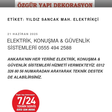
İçeriğe
geç
ETIKET:
YILDIZ SANCAK MAH. ELEKTRIKÇI
YAYIM
21 HAZIRAN 2025
TARIHI
ELEKTRİK, KONUŞMA & GÜVENLİK
SİSTEMLERİ 0555 494 2588
ANKARA’NIN HER YERİNE ELEKTRİK, KONUŞMA &
GÜVENLİK SİSTEMLERİ HİZMETİ VERMEKTEYİZ. 0312
326 80 56 NUMARADAN ARAYARAK
TEKNİK DESTEK
DE ALABİLİRSİNİZ.