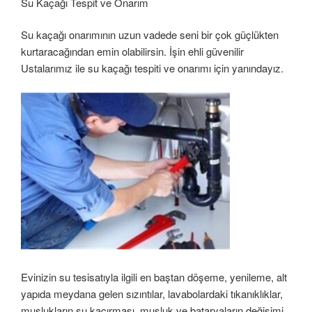
Su Kaçağı Tespit ve Onarım
Su kaçağı onarımının uzun vadede seni bir çok güçlükten
kurtaracağından emin olabilirsin. İşin ehli güvenilir
Ustalarımız ile su kaçağı tespiti ve onarımı için yanındayız.
Evinizin su tesisatıyla ilgili en baştan döşeme, yenileme, alt
yapıda meydana gelen sızıntılar, lavabolardaki tıkanıklıklar,
muslukların su kaçırması, musluk ve bataryaların değişimi,