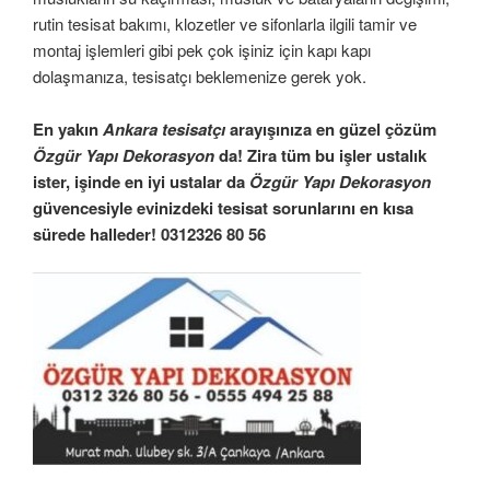
rutin tesisat bakımı, klozetler ve sifonlarla ilgili tamir ve
montaj işlemleri gibi pek çok işiniz için kapı kapı
dolaşmanıza, tesisatçı beklemenize gerek yok.
En yakın
Ankara tesisatçı
arayışınıza en güzel çözüm
Özgür Yapı Dekorasyon
da! Zira tüm bu işler ustalık
ister, işinde en iyi ustalar da
Özgür Yapı Dekorasyon
güvencesiyle evinizdeki tesisat sorunlarını en kısa
sürede halleder! 0312326 80 56