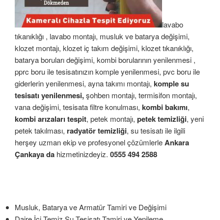
lavabo
tıkanıklığı , lavabo montajı, musluk ve batarya değişimi,
klozet montajı, klozet iç takım değişimi, klozet tıkanıklığı,
batarya boruları değişimi, kombi borularının yenilenmesi ,
pprc boru ile tesisatınızın komple yenilenmesi, pvc boru ile
giderlerin yenilenmesi, ayna takımı montajı,
komple su
tesisatı yenilenmesi,
şohben montajı, termisifon montajı,
vana değişimi, tesisata filtre konulması,
kombi bakımı
,
kombi arızaları tespit
, petek montajı,
petek temizliği
, yeni
petek takılması,
radyatör temizliği
, su tesisatı ile ilgili
herşey uzman ekip ve profesyonel çözümlerle
Ankara
Çankaya da
hizmetinizdeyiz.
0555 494 2588
Musluk, Batarya ve Armatür Tamiri ve Değişimi
Daire İçi Temiz Su Tesisatı Tamiri ve Yenileme