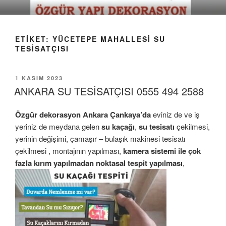
İçeriğe
geç
ETIKET:
YÜCETEPE MAHALLESI SU
TESISATÇISI
YAYIM
1 KASIM 2023
TARIHI
ANKARA SU TESİSATÇISI 0555 494 2588
Özgür dekorasyon
Ankara Ç
ankaya’da
eviniz de ve iş
yeriniz de meydana gelen
su kaçağı
,
su tesisatı
çekilmesi,
yerinin değişimi, çamaşır – bulaşık makinesi tesisatı
çekilmesi , montajının yapılması,
kamera sistemi ile çok
fazla kırım yapılmadan noktasal tespit yapılması
,