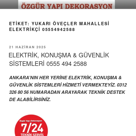
İçeriğe
geç
ETIKET:
YUKARI ÖVEÇLER MAHALLESI
ELEKTRIKÇI 05554942588
YAYIM
21 HAZIRAN 2025
TARIHI
ELEKTRİK, KONUŞMA & GÜVENLİK
SİSTEMLERİ 0555 494 2588
ANKARA’NIN HER YERİNE ELEKTRİK, KONUŞMA &
GÜVENLİK SİSTEMLERİ HİZMETİ VERMEKTEYİZ. 0312
326 80 56 NUMARADAN ARAYARAK
TEKNİK DESTEK
DE ALABİLİRSİNİZ.