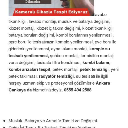
lavabo
tıkanıklığı , lavabo montajı, musluk ve batarya değişimi,
klozet montajı, klozet iç takım değişimi, klozet tıkanıklığı,
batarya boruları değişimi, kombi borularının yenilenmesi ,
pprc boru ile tesisatınızın komple yenilenmesi, pvc boru ile
giderlerin yenilenmesi, ayna takımı montajı,
komple su
tesisatı yenilenmesi,
şohben montajı, termisifon montajı,
vana değişimi, tesisata filtre konulması,
kombi bakımı
,
kombi arızaları tespit
, petek montajı,
petek temizliği
, yeni
petek takılması,
radyatör temizliği
, su tesisatı ile ilgili
herşey uzman ekip ve profesyonel çözümlerle
Ankara
Çankaya da
hizmetinizdeyiz.
0555 494 2588
Musluk, Batarya ve Armatür Tamiri ve Değişimi
Daire İçi Temiz Su Tesisatı Tamiri ve Yenileme