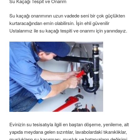
Su Kaçağı Tespit ve Onarım
Su kaçağı onarımının uzun vadede seni bir çok güçlükten
kurtaracağından emin olabilirsin. İşin ehli güvenilir
Ustalarımız ile su kaçağı tespiti ve onarımı için yanındayız.
Evinizin su tesisatıyla ilgili en baştan döşeme, yenileme, alt
yapıda meydana gelen sızıntılar, lavabolardaki tıkanıklıklar,
muslukların su kaçırması, musluk ve bataryaların değişimi,