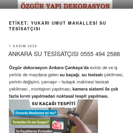
İçeriğe
geç
ETIKET:
YUKARI UMUT MAHALLESI SU
TESISATÇISI
YAYIM
1 KASIM 2023
TARIHI
ANKARA SU TESİSATÇISI 0555 494 2588
Özgür dekorasyon
Ankara Ç
ankaya’da
eviniz de ve iş
yeriniz de meydana gelen
su kaçağı
,
su tesisatı
çekilmesi,
yerinin değişimi, çamaşır – bulaşık makinesi tesisatı
çekilmesi , montajının yapılması,
kamera sistemi ile çok
fazla kırım yapılmadan noktasal tespit yapılması
,