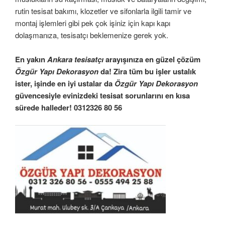
rutin tesisat bakımı, klozetler ve sifonlarla ilgili tamir ve
montaj işlemleri gibi pek çok işiniz için kapı kapı
dolaşmanıza, tesisatçı beklemenize gerek yok.
En yakın
Ankara tesisatçı
arayışınıza en güzel çözüm
Özgür Yapı Dekorasyon
da! Zira tüm bu işler ustalık
ister, işinde en iyi ustalar da
Özgür Yapı Dekorasyon
güvencesiyle evinizdeki tesisat sorunlarını en kısa
sürede halleder! 0312326 80 56